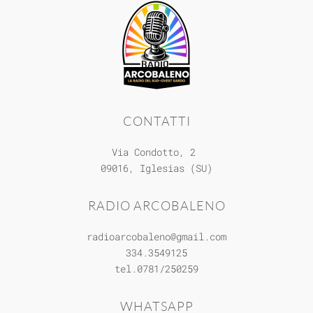
CONTATTI
Via Condotto, 2
09016, Iglesias (SU)
RADIO ARCOBALENO
radioarcobaleno@gmail.com
334.3549125
tel.0781/250259
WHATSAPP